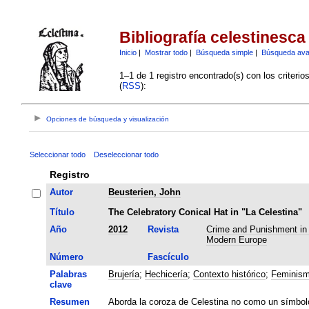
Bibliografía celestinesca
Inicio
|
Mostrar todo
|
Búsqueda simple
|
Búsqueda av
1–1 de 1 registro encontrado(s) con los criteri
(
RSS
):
Opciones de búsqueda y visualización
Seleccionar todo
Deseleccionar todo
Registro
Autor
Beusterien, John
Título
The Celebratory Conical Hat in "La Celestina"
Año
2012
Revista
Crime and Punishment in 
Modern Europe
Número
Fascículo
Palabras
Brujería
;
Hechicería
;
Contexto histórico
;
Feminis
clave
Resumen
Aborda la coroza de Celestina no como un símbol