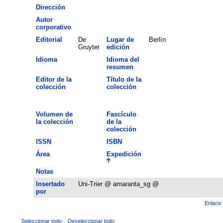
Dirección
Autor
corporativo
Editorial
De
Lugar de
Berlín
Gruyter
edición
Idioma
Idioma del
resumen
Editor de la
Título de la
colección
colección
Volumen de
Fascículo
la colección
de la
colección
ISSN
ISBN
Área
Expedición
Notas
Insertado
Uni-Trier @ amaranta_sg @
por
Enlace 
Seleccionar todo
Deseleccionar todo