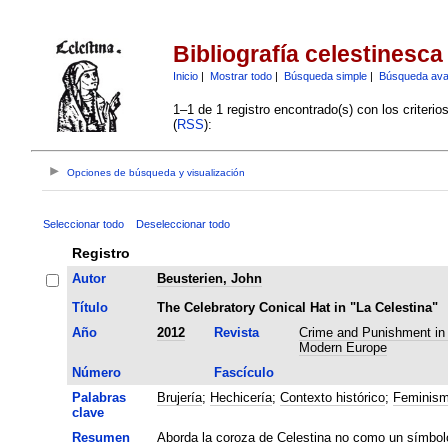
Bibliografía celestinesca
Inicio
|
Mostrar todo
|
Búsqueda simple
|
Búsqueda av
1–1 de 1 registro encontrado(s) con los criteri
(
RSS
):
Opciones de búsqueda y visualización
Seleccionar todo
Deseleccionar todo
Registro
Autor
Beusterien, John
Título
The Celebratory Conical Hat in "La Celestina"
Año
2012
Revista
Crime and Punishment in 
Modern Europe
Número
Fascículo
Palabras
Brujería
;
Hechicería
;
Contexto histórico
;
Feminis
clave
Resumen
Aborda la coroza de Celestina no como un símbol