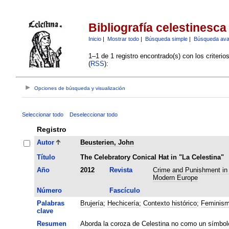
Bibliografía celestinesca
Inicio
|
Mostrar todo
|
Búsqueda simple
|
Búsqueda av
1–1 de 1 registro encontrado(s) con los criteri
(
RSS
):
Opciones de búsqueda y visualización
Seleccionar todo
Deseleccionar todo
Registro
Autor
Beusterien, John
Título
The Celebratory Conical Hat in "La Celestina"
Año
2012
Revista
Crime and Punishment in 
Modern Europe
Número
Fascículo
Palabras
Brujería
;
Hechicería
;
Contexto histórico
;
Feminis
clave
Resumen
Aborda la coroza de Celestina no como un símbol