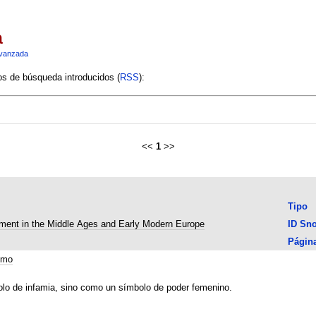
a
vanzada
ios de búsqueda introducidos (
RSS
):
<<
1
>>
Tipo
ment in the Middle Ages and Early Modern Europe
ID Sn
Págin
smo
lo de infamia, sino como un símbolo de poder femenino.