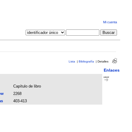
Mi cuenta
Lista
|
Bibliografía
|
Detalles
Enlaces
Capítulo de libro
ow
2268
as
403-413