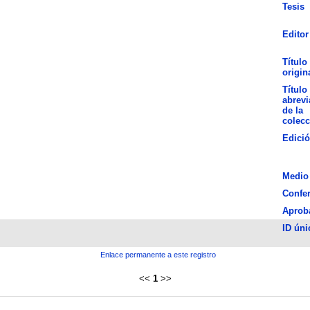
Tesis
Editor
Título
origin
Título
abrev
de la
colecc
Edici
Medio
Confer
Aprob
ID úni
Enlace permanente a este registro
<<
1
>>