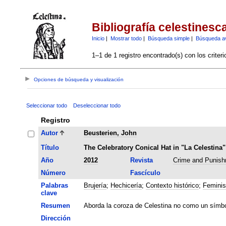
Bibliografía celestinesc
Inicio
|
Mostrar todo
|
Búsqueda simple
|
Búsqueda a
1–1 de 1 registro encontrado(s) con los criter
Opciones de búsqueda y visualización
Seleccionar todo
Deseleccionar todo
Registro
Autor
Beusterien, John
Título
The Celebratory Conical Hat in "La Celestina"
Año
2012
Revista
Crime and Punish
Número
Fascículo
Palabras
Brujería
;
Hechicería
;
Contexto histórico
;
Femini
clave
Resumen
Aborda la coroza de Celestina no como un símbo
Dirección