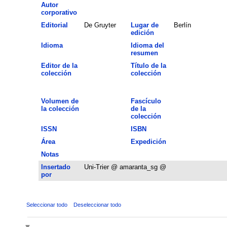
Autor
corporativo
Editorial
De Gruyter
Lugar de
Berlín
edición
Idioma
Idioma del
resumen
Editor de la
Título de la
colección
colección
Volumen de
Fascículo
la colección
de la
colección
ISSN
ISBN
Área
Expedición
Notas
Insertado
Uni-Trier @ amaranta_sg @
por
Seleccionar todo
Deseleccionar todo