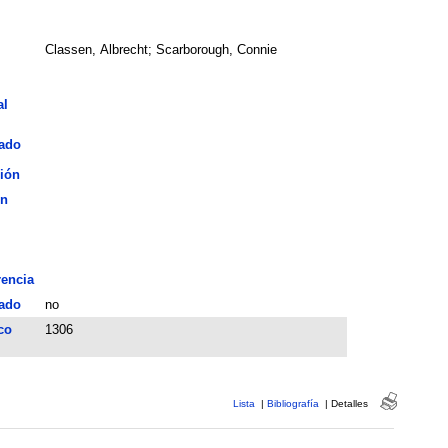
Classen, Albrecht; Scarborough, Connie
al
iado
ión
ón
encia
ado
no
co
1306
Lista
|
Bibliografía
|
Detalles