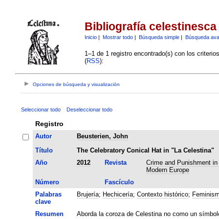
Bibliografía celestinesca
Inicio
|
Mostrar todo
|
Búsqueda simple
|
Búsqueda av
1–1 de 1 registro encontrado(s) con los criteri
(
RSS
):
Opciones de búsqueda y visualización
Seleccionar todo
Deseleccionar todo
Registro
Autor
Beusterien, John
Título
The Celebratory Conical Hat in "La Celestina"
Año
2012
Revista
Crime and Punishment in 
Modern Europe
Número
Fascículo
Palabras
Brujería
;
Hechicería
;
Contexto histórico
;
Feminis
clave
Resumen
Aborda la coroza de Celestina no como un símbol