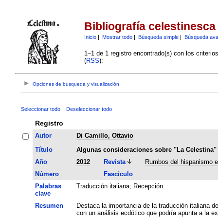
Bibliografía celestinesca
Inicio
|
Mostrar todo
|
Búsqueda simple
|
Búsqueda av
1–1 de 1 registro encontrado(s) con los criteri
(
RSS
):
Opciones de búsqueda y visualización
Seleccionar todo
Deseleccionar todo
Registro
Autor
Di Camillo, Ottavio
Título
Algunas consideraciones sobre "La Celestina" 
Año
2012
Revista
Rumbos del hispanismo en
Número
Fascículo
Palabras
Traducción italiana
;
Recepción
clave
Resumen
Destaca la importancia de la traducción italiana de
con un análisis ecdótico que podría apunta a la ex