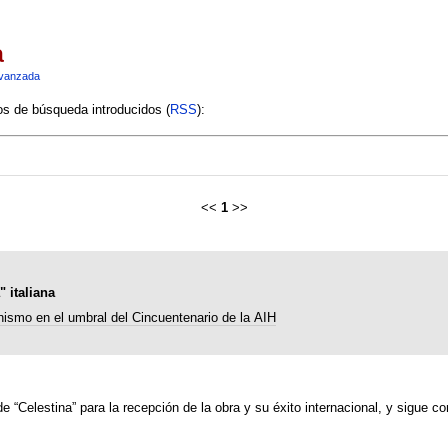
a
vanzada
ios de búsqueda introducidos (
RSS
):
<<
1
>>
 italiana
ismo en el umbral del Cincuentenario de la AIH
de “Celestina” para la recepción de la obra y su éxito internacional, y sigue c