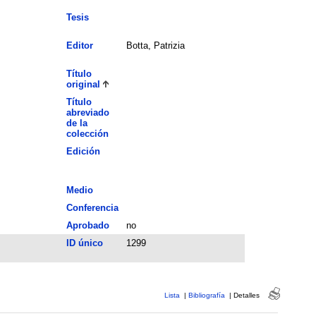
Tesis
Editor
Botta, Patrizia
Título
original
Título
abreviado
de la
colección
Edición
Medio
Conferencia
Aprobado
no
ID único
1299
Lista
|
Bibliografía
|
Detalles