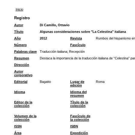
Inicio
Registro
Autor
Di Camillo, Ottavio
Título
Algunas consideraciones sobre "La Celestina" italiana
Año
2012
Revista
Rumbos del hispanismo en 
Número
Fascículo
Palabras clave
Traducción italiana
;
Recepción
Resumen
Destaca la importancia de la traducción italiana de “Celestina” pa
Dirección
Autor
corporativo
Editorial
Bagatto
Lugar de
Roma
edición
Idioma
Idioma del
resumen
Editor de la
Título de la
colección
colección
Volumen de la
Fascículo de
colección
la colección
ISSN
ISBN
Área
Expedición