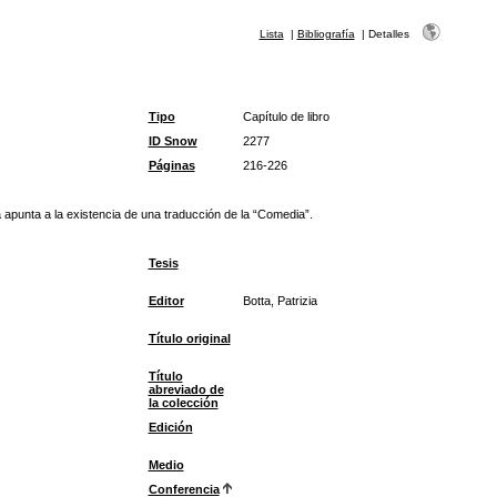
Lista
|
Bibliografía
|
Detalles
Tipo
Capítulo de libro
ID Snow
2277
Páginas
216-226
ía apunta a la existencia de una traducción de la “Comedia”.
Tesis
Editor
Botta, Patrizia
Título original
Título
abreviado de
la colección
Edición
Medio
Conferencia