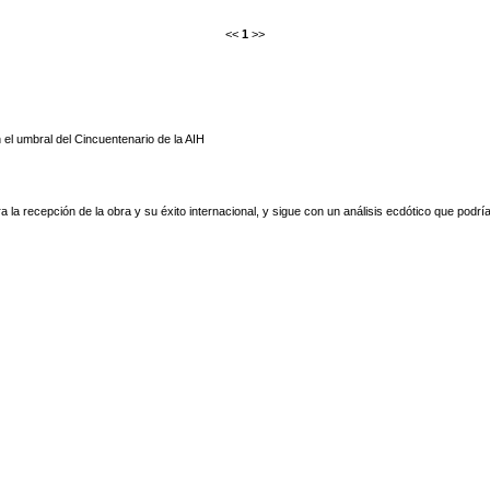
<<
1
>>
el umbral del Cincuentenario de la AIH
ra la recepción de la obra y su éxito internacional, y sigue con un análisis ecdótico que podr