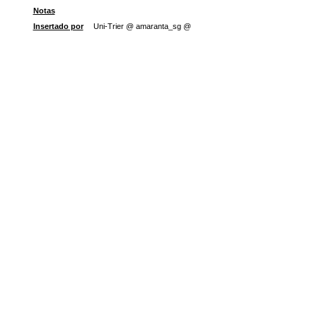
Notas
Insertado por
Uni-Trier @ amaranta_sg @