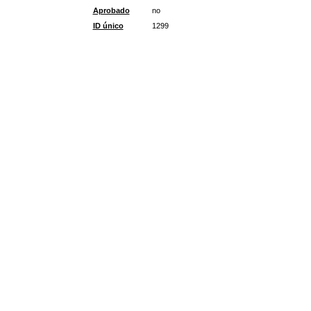
Aprobado
no
ID único
1299