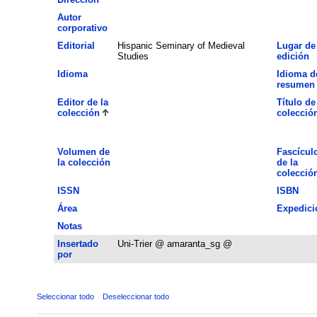
Autor
corporativo
Editorial
Hispanic Seminary of Medieval
Lugar de
Studies
edición
Idioma
Idioma d
resumen
Editor de la
Título de
colección
colecció
Volumen de
Fascícul
la colección
de la
colecció
ISSN
ISBN
Área
Expedici
Notas
Insertado
Uni-Trier @ amaranta_sg @
por
Seleccionar todo
Deseleccionar todo