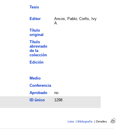
Tesis
Editor
Ancos, Pablo; Corfis, Ivy
A.
Título
original
Título
abreviado
de la
colección
Edición
Medio
Conferencia
Aprobado
no
ID único
1298
Lista
|
Bibliografía
|
Detalles