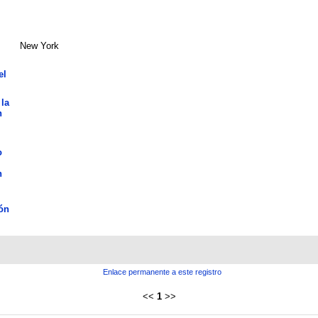
New York
el
 la
n
o
n
ón
Enlace permanente a este registro
<<
1
>>