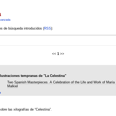
a
vanzada
ios de búsqueda introducidos (
RSS
):
<<
1
>>
 ilustraciones tempranas de "La Celestina"
Two Spanish Masterpieces. A Celebration of the Life and Work of María
Malkiel
o
sobre las xilografías de “Celestina”.