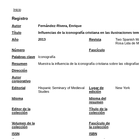
Inicio
Registro
Autor
Fernández-Rivera, Enrique
Título
Influencias de la iconografía cristiana en las ilustraciones t
Año
2013
Revista
Two Spanish Mas
Rosa Lida de Ma
Número
Fascículo
Palabras clave
Iconografía
Resumen
Muestra la influencia de la iconografía cristiana sobre las xilografía
Dirección
Autor
corporativo
Editorial
Hispanic Seminary of Medieval
Lugar de
New York
Studies
edición
Idioma
Idioma del
resumen
Editor de la
Título de la
colección
colección
Volumen de la
Fascículo de
colección
la colección
ISSN
ISBN