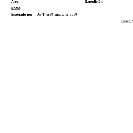
Área
Expedición
Notas
Insertado por
Uni-Trier @ amaranta_sg @
Enlace p