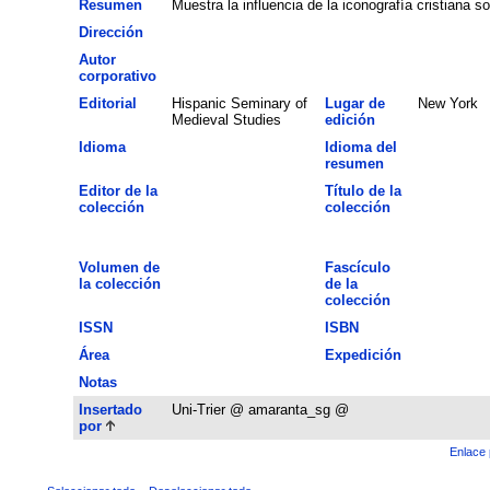
Resumen
Muestra la influencia de la iconografía cristiana so
Dirección
Autor
corporativo
Editorial
Hispanic Seminary of
Lugar de
New York
Medieval Studies
edición
Idioma
Idioma del
resumen
Editor de la
Título de la
colección
colección
Volumen de
Fascículo
la colección
de la
colección
ISSN
ISBN
Área
Expedición
Notas
Insertado
Uni-Trier @ amaranta_sg @
por
Enlace 