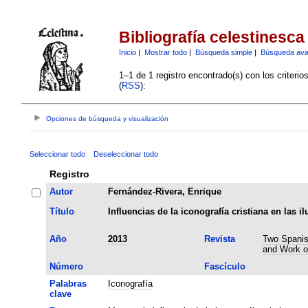
Bibliografía celestinesca
Inicio
|
Mostrar todo
|
Búsqueda simple
|
Búsqueda av
1–1 de 1 registro encontrado(s) con los criteri
(
RSS
):
Opciones de búsqueda y visualización
Seleccionar todo
Deseleccionar todo
Registro
Autor
Fernández-Rivera, Enrique
Título
Influencias de la iconografía cristiana en las 
Año
2013
Revista
Two Spanish
and Work o
Número
Fascículo
Palabras
Iconografía
clave