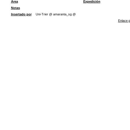
Área
Expedición
Notas
Insertado por
Uni-Trier @ amaranta_sg @
Enlace p