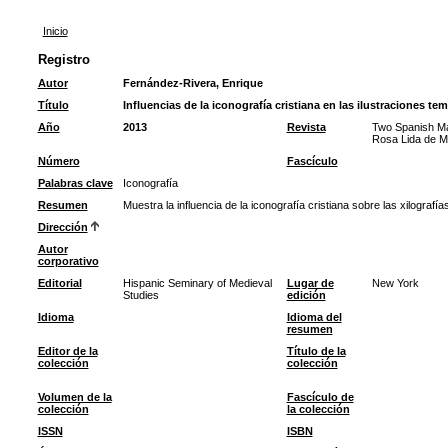
Inicio
Registro
Autor
Fernández-Rivera, Enrique
Título
Influencias de la iconografía cristiana en las ilustraciones t
Año
2013
Revista
Two Spanish Mas
Rosa Lida de Ma
Número
Fascículo
Palabras clave
Iconografía
Resumen
Muestra la influencia de la iconografía cristiana sobre las xilografía
Dirección
Autor
corporativo
Editorial
Hispanic Seminary of Medieval
Lugar de
New York
Studies
edición
Idioma
Idioma del
resumen
Editor de la
Título de la
colección
colección
Volumen de la
Fascículo de
colección
la colección
ISSN
ISBN