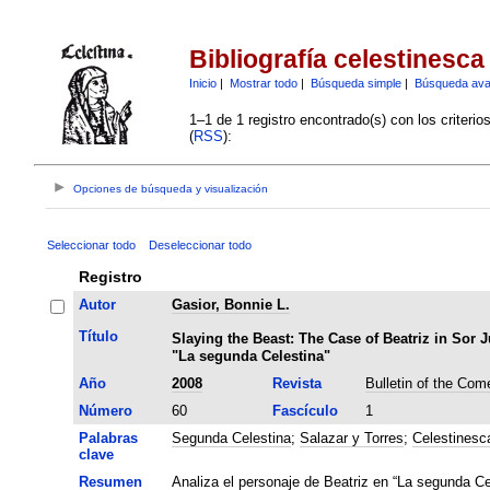
Bibliografía celestinesca
Inicio
|
Mostrar todo
|
Búsqueda simple
|
Búsqueda av
1–1 de 1 registro encontrado(s) con los criteri
(
RSS
):
Opciones de búsqueda y visualización
Seleccionar todo
Deseleccionar todo
Registro
Autor
Gasior, Bonnie L.
Título
Slaying the Beast: The Case of Beatriz in Sor
"La segunda Celestina"
Año
2008
Revista
Bulletin of the Com
Número
60
Fascículo
1
Palabras
Segunda Celestina
;
Salazar y Torres
;
Celestinesc
clave
Resumen
Analiza el personaje de Beatriz en “La segunda Ce