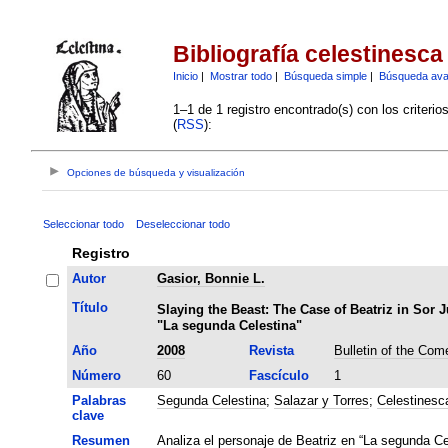
Bibliografía celestinesca
Inicio
|
Mostrar todo
|
Búsqueda simple
|
Búsqueda av
1–1 de 1 registro encontrado(s) con los criteri
(
RSS
):
Opciones de búsqueda y visualización
Seleccionar todo
Deseleccionar todo
Registro
Autor
Gasior, Bonnie L.
Título
Slaying the Beast: The Case of Beatriz in Sor
"La segunda Celestina"
Año
2008
Revista
Bulletin of the Com
Número
60
Fascículo
1
Palabras
Segunda Celestina
;
Salazar y Torres
;
Celestinesc
clave
Resumen
Analiza el personaje de Beatriz en “La segunda Ce