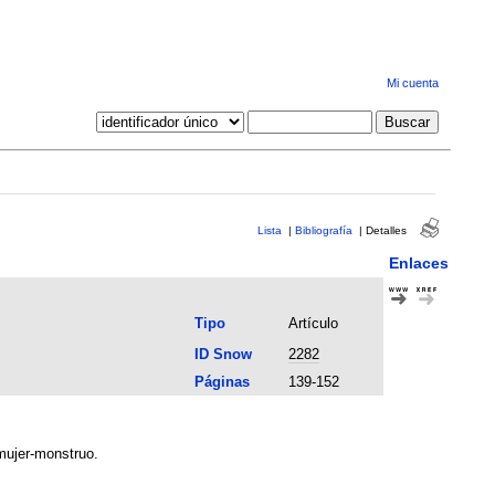
Mi cuenta
Lista
|
Bibliografía
|
Detalles
Enlaces
Tipo
Artículo
ID Snow
2282
Páginas
139-152
mujer-monstruo.