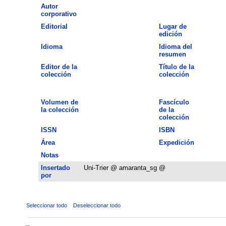
Autor
corporativo
Editorial
Lugar de
edición
Idioma
Idioma del
resumen
Editor de la
Título de la
colección
colección
Volumen de
Fascículo
la colección
de la
colección
ISSN
ISBN
Área
Expedición
Notas
Insertado
Uni-Trier @ amaranta_sg @
por
Seleccionar todo
Deseleccionar todo