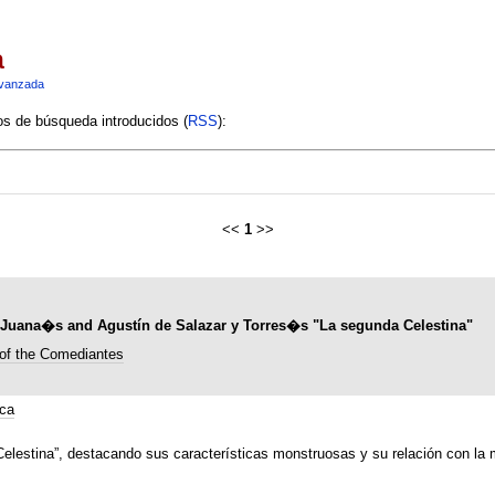
a
vanzada
ios de búsqueda introducidos (
RSS
):
<<
1
>>
or Juana�s and Agustín de Salazar y Torres�s "La segunda Celestina"
 of the Comediantes
ca
Celestina”, destacando sus características monstruosas y su relación con la 