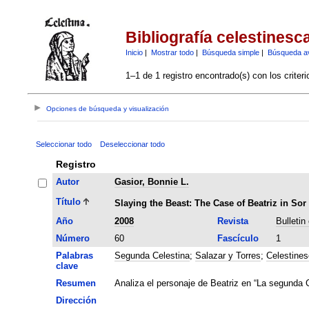
Bibliografía celestinesc
Inicio
|
Mostrar todo
|
Búsqueda simple
|
Búsqueda a
1–1 de 1 registro encontrado(s) con los criter
Opciones de búsqueda y visualización
Seleccionar todo
Deseleccionar todo
Registro
Autor
Gasior, Bonnie L.
Título
Slaying the Beast: The Case of Beatriz in S
Año
2008
Revista
Bulletin
Número
60
Fascículo
1
Palabras
Segunda Celestina
;
Salazar y Torres
;
Celestines
clave
Resumen
Analiza el personaje de Beatriz en “La segunda 
Dirección