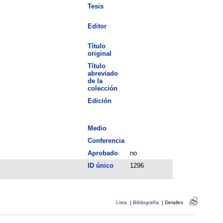
Tesis
Editor
Título
original
Título
abreviado
de la
colección
Edición
Medio
Conferencia
Aprobado
no
ID único
1296
Lista
|
Bibliografía
|
Detalles