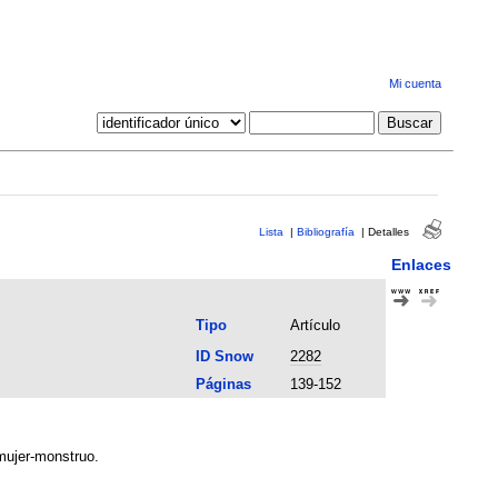
Mi cuenta
Lista
|
Bibliografía
|
Detalles
Enlaces
Tipo
Artículo
ID Snow
2282
Páginas
139-152
mujer-monstruo.