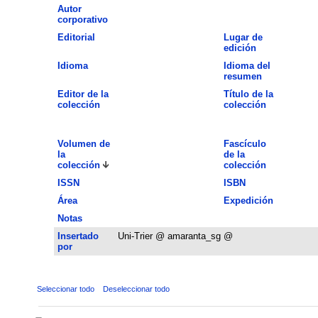
Autor
corporativo
Editorial
Lugar de
edición
Idioma
Idioma del
resumen
Editor de la
Título de la
colección
colección
Volumen de
Fascículo
la
de la
colección
colección
ISSN
ISBN
Área
Expedición
Notas
Insertado
Uni-Trier @ amaranta_sg @
por
Seleccionar todo
Deseleccionar todo