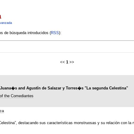
a
vanzada
ios de búsqueda introducidos (
RSS
):
<<
1
>>
or Juana�s and Agustín de Salazar y Torres�s "La segunda Celestina"
 of the Comediantes
ca
Celestina”, destacando sus características monstruosas y su relación con la 