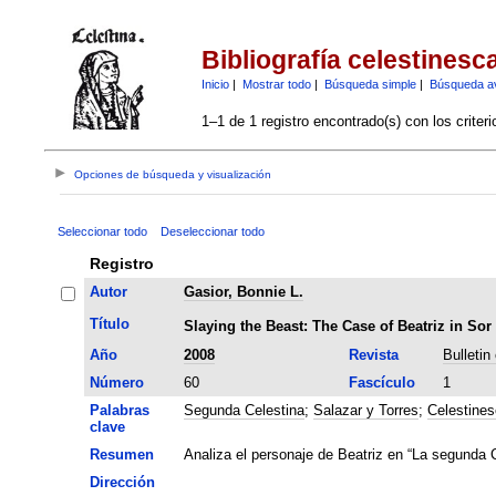
Bibliografía celestinesc
Inicio
|
Mostrar todo
|
Búsqueda simple
|
Búsqueda a
1–1 de 1 registro encontrado(s) con los criter
Opciones de búsqueda y visualización
Seleccionar todo
Deseleccionar todo
Registro
Autor
Gasior, Bonnie L.
Título
Slaying the Beast: The Case of Beatriz in S
Año
2008
Revista
Bulletin
Número
60
Fascículo
1
Palabras
Segunda Celestina
;
Salazar y Torres
;
Celestines
clave
Resumen
Analiza el personaje de Beatriz en “La segunda 
Dirección