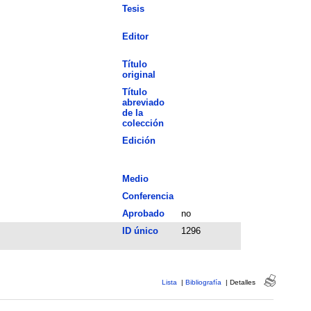
Tesis
Editor
Título
original
Título
abreviado
de la
colección
Edición
Medio
Conferencia
Aprobado
no
ID único
1296
Lista
|
Bibliografía
|
Detalles