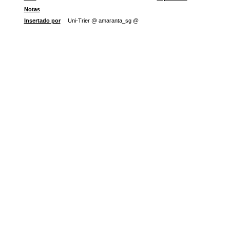
Notas
Insertado por
Uni-Trier @ amaranta_sg @