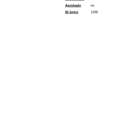
Aprobado
no
ID único
1296