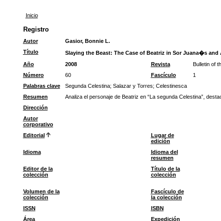
Inicio
Registro
Autor
Gasior, Bonnie L.
Título
Slaying the Beast: The Case of Beatriz in Sor Juana�s and
Año
2008
Revista
Bulletin of
Número
60
Fascículo
1
Palabras clave
Segunda Celestina
;
Salazar y Torres
;
Celestinesca
Resumen
Analiza el personaje de Beatriz en “La segunda Celestina”, dest
Dirección
Autor
corporativo
Editorial
Lugar de
edición
Idioma
Idioma del
resumen
Editor de la
Título de la
colección
colección
Volumen de la
Fascículo de
colección
la colección
ISSN
ISBN
Área
Expedición