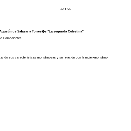
<<
1
>>
 Agustín de Salazar y Torres�s "La segunda Celestina"
 the Comediantes
acando sus características monstruosas y su relación con la mujer-monstruo.