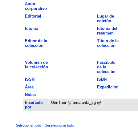
Autor
corporativo
Editorial
Lugar de
edición
Idioma
Idioma del
resumen
Editor de la
Título de la
colección
colección
Volumen de
Fascículo
la colección
de la
colección
ISSN
ISBN
Área
Expedición
Notas
Insertado
Uni-Trier @ amaranta_sg @
por
Seleccionar todo
Deseleccionar todo