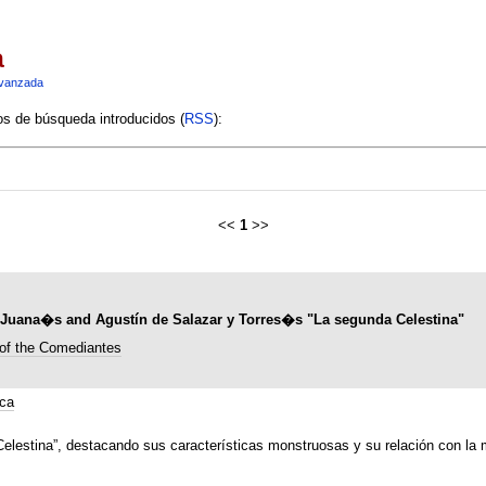
a
vanzada
ios de búsqueda introducidos (
RSS
):
<<
1
>>
or Juana�s and Agustín de Salazar y Torres�s "La segunda Celestina"
 of the Comediantes
ca
Celestina”, destacando sus características monstruosas y su relación con la 