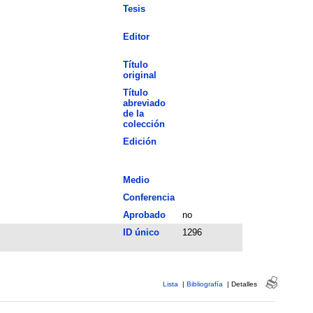
Tesis
Editor
Título
original
Título
abreviado
de la
colección
Edición
Medio
Conferencia
Aprobado
no
ID único
1296
Lista
|
Bibliografía
|
Detalles