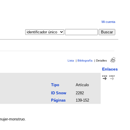
Mi cuenta
Lista
|
Bibliografía
|
Detalles
Enlaces
Tipo
Artículo
ID Snow
2282
Páginas
139-152
mujer-monstruo.