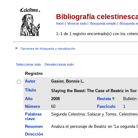
Bibliografía celestinesc
Inicio
|
Mostrar todo
|
Búsqueda simple
|
Búsqueda a
1–1 de 1 registro encontrado(s) con los criter
Opciones de búsqueda y visualización
Seleccionar todo
Deseleccionar todo
Registro
Autor
Gasior, Bonnie L.
Título
Slaying the Beast: The Case of Beatriz in S
Año
2008
Revista
Bulletin
Número
60
Fascículo
1
Palabras
Segunda Celestina
;
Salazar y Torres
;
Celestines
clave
Resumen
Analiza el personaje de Beatriz en “La segunda 
Dirección