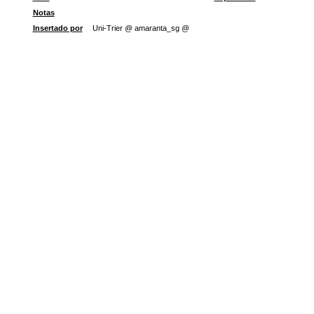
Notas
Insertado por
Uni-Trier @ amaranta_sg @