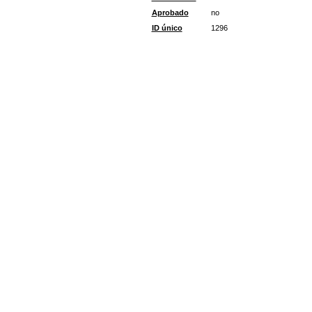
Aprobado
no
ID único
1296