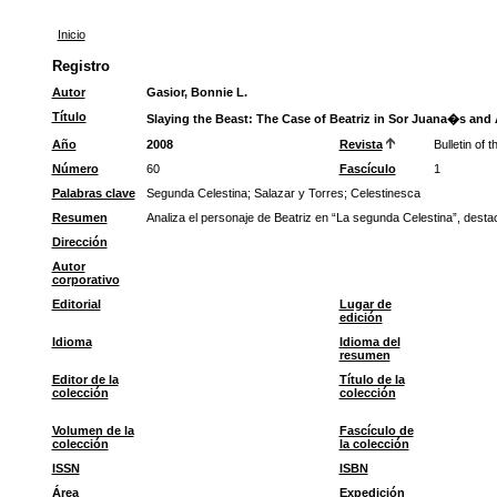
Inicio
Registro
Autor
Gasior, Bonnie L.
Título
Slaying the Beast: The Case of Beatriz in Sor Juana�s and
Año
2008
Revista
Bulletin of
Número
60
Fascículo
1
Palabras clave
Segunda Celestina
;
Salazar y Torres
;
Celestinesca
Resumen
Analiza el personaje de Beatriz en “La segunda Celestina”, dest
Dirección
Autor
corporativo
Editorial
Lugar de
edición
Idioma
Idioma del
resumen
Editor de la
Título de la
colección
colección
Volumen de la
Fascículo de
colección
la colección
ISSN
ISBN
Área
Expedición