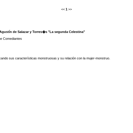
<<
1
>>
 Agustín de Salazar y Torres�s "La segunda Celestina"
 the Comediantes
acando sus características monstruosas y su relación con la mujer-monstruo.