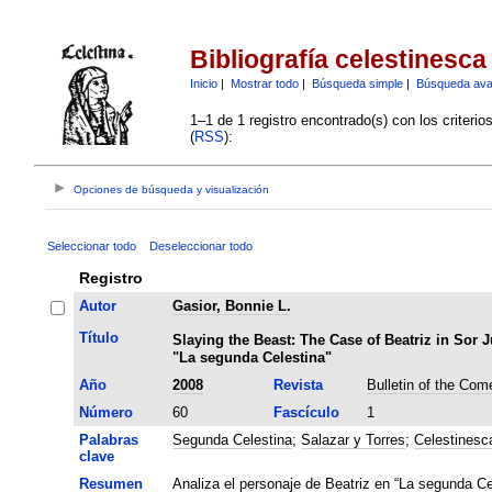
Bibliografía celestinesca
Inicio
|
Mostrar todo
|
Búsqueda simple
|
Búsqueda av
1–1 de 1 registro encontrado(s) con los criteri
(
RSS
):
Opciones de búsqueda y visualización
Seleccionar todo
Deseleccionar todo
Registro
Autor
Gasior, Bonnie L.
Título
Slaying the Beast: The Case of Beatriz in Sor
"La segunda Celestina"
Año
2008
Revista
Bulletin of the Com
Número
60
Fascículo
1
Palabras
Segunda Celestina
;
Salazar y Torres
;
Celestinesc
clave
Resumen
Analiza el personaje de Beatriz en “La segunda Ce