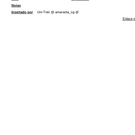
Notas
Insertado por
Uni-Trier @ amaranta_sg @
Enlace p