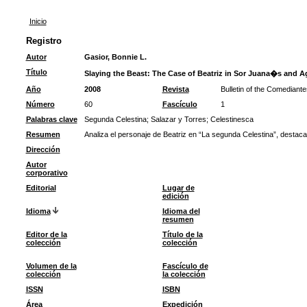
Inicio
Registro
Autor
Gasior, Bonnie L.
Título
Slaying the Beast: The Case of Beatriz in Sor Juana�s and A
Año
2008
Revista
Bulletin of the Comediante
Número
60
Fascículo
1
Palabras clave
Segunda Celestina
;
Salazar y Torres
;
Celestinesca
Resumen
Analiza el personaje de Beatriz en “La segunda Celestina”, destac
Dirección
Autor
corporativo
Editorial
Lugar de
edición
Idioma
Idioma del
resumen
Editor de la
Título de la
colección
colección
Volumen de la
Fascículo de
colección
la colección
ISSN
ISBN
Área
Expedición