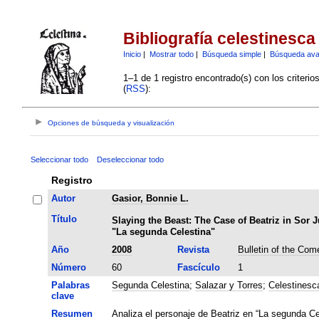
Bibliografía celestinesca
Inicio
|
Mostrar todo
|
Búsqueda simple
|
Búsqueda av
1–1 de 1 registro encontrado(s) con los criteri
(
RSS
):
Opciones de búsqueda y visualización
Seleccionar todo
Deseleccionar todo
Registro
Autor
Gasior, Bonnie L.
Título
Slaying the Beast: The Case of Beatriz in Sor
"La segunda Celestina"
Año
2008
Revista
Bulletin of the Com
Número
60
Fascículo
1
Palabras
Segunda Celestina
;
Salazar y Torres
;
Celestinesc
clave
Resumen
Analiza el personaje de Beatriz en “La segunda Ce