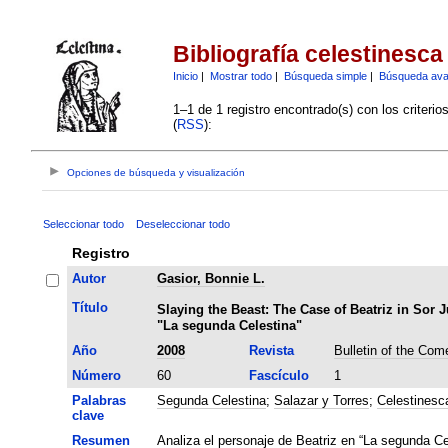
Bibliografía celestinesca
Inicio
|
Mostrar todo
|
Búsqueda simple
|
Búsqueda av
1–1 de 1 registro encontrado(s) con los criteri
(
RSS
):
Opciones de búsqueda y visualización
Seleccionar todo
Deseleccionar todo
Registro
Autor
Gasior, Bonnie L.
Título
Slaying the Beast: The Case of Beatriz in Sor
"La segunda Celestina"
Año
2008
Revista
Bulletin of the Com
Número
60
Fascículo
1
Palabras
Segunda Celestina
;
Salazar y Torres
;
Celestinesc
clave
Resumen
Analiza el personaje de Beatriz en “La segunda Ce