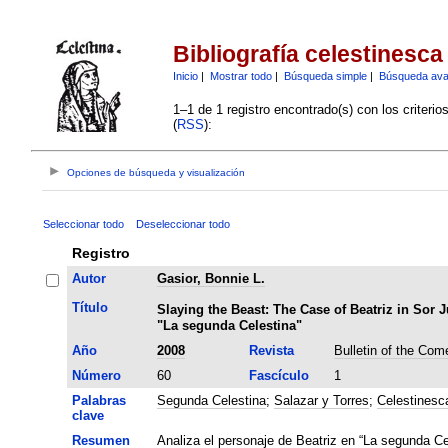
Bibliografía celestinesca
Inicio
|
Mostrar todo
|
Búsqueda simple
|
Búsqueda av
1–1 de 1 registro encontrado(s) con los criteri
(
RSS
):
Opciones de búsqueda y visualización
Seleccionar todo
Deseleccionar todo
Registro
Autor
Gasior, Bonnie L.
Título
Slaying the Beast: The Case of Beatriz in Sor
"La segunda Celestina"
Año
2008
Revista
Bulletin of the Com
Número
60
Fascículo
1
Palabras
Segunda Celestina
;
Salazar y Torres
;
Celestinesc
clave
Resumen
Analiza el personaje de Beatriz en “La segunda Ce