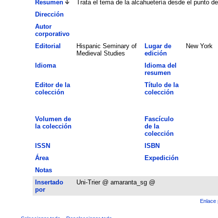
Resumen
Trata el tema de la alcahuetería desde el punto d
Dirección
Autor
corporativo
Editorial
Hispanic Seminary of
Lugar de
New York
Medieval Studies
edición
Idioma
Idioma del
resumen
Editor de la
Título de la
colección
colección
Volumen de
Fascículo
la colección
de la
colección
ISSN
ISBN
Área
Expedición
Notas
Insertado
Uni-Trier @ amaranta_sg @
por
Enlace 