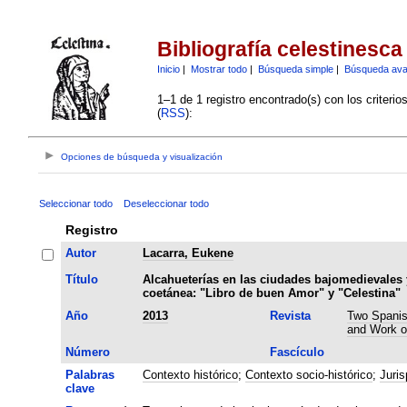
Bibliografía celestinesca
Inicio
|
Mostrar todo
|
Búsqueda simple
|
Búsqueda av
1–1 de 1 registro encontrado(s) con los criteri
(
RSS
):
Opciones de búsqueda y visualización
Seleccionar todo
Deseleccionar todo
Registro
Autor
Lacarra, Eukene
Título
Alcahueterías en las ciudades bajomedievales y
coetánea: "Libro de buen Amor" y "Celestina"
Año
2013
Revista
Two Spanish
and Work o
Número
Fascículo
Palabras
Contexto histórico
;
Contexto socio-histórico
;
Juris
clave