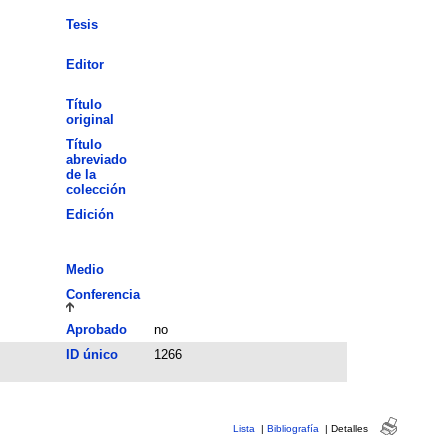
Tesis
Editor
Título
original
Título
abreviado
de la
colección
Edición
Medio
Conferencia
Aprobado
no
ID único
1266
Lista
|
Bibliografía
|
Detalles