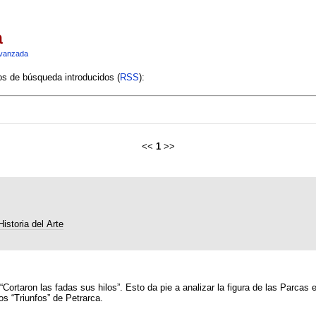
a
vanzada
ios de búsqueda introducidos (
RSS
):
<<
1
>>
istoria del Arte
Cortaron las fadas sus hilos”. Esto da pie a analizar la figura de las Parcas
os “Triunfos” de Petrarca.