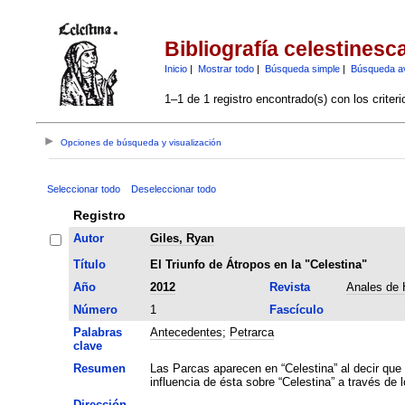
Bibliografía celestinesc
Inicio
|
Mostrar todo
|
Búsqueda simple
|
Búsqueda a
1–1 de 1 registro encontrado(s) con los criter
Opciones de búsqueda y visualización
Seleccionar todo
Deseleccionar todo
Registro
Autor
Giles, Ryan
Título
El Triunfo de Átropos en la "Celestina"
Año
2012
Revista
Anales de H
Número
1
Fascículo
Palabras
Antecedentes
;
Petrarca
clave
Resumen
Las Parcas aparecen en “Celestina” al decir que “
influencia de ésta sobre “Celestina” a través de l
Dirección