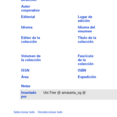
Autor
corporativo
Editorial
Lugar de
edición
Idioma
Idioma del
resumen
Editor de la
Título de la
colección
colección
Volumen de
Fascículo
la colección
de la
colección
ISSN
ISBN
Área
Expedición
Notas
Insertado
Uni-Trier @ amaranta_sg @
por
Seleccionar todo
Deseleccionar todo