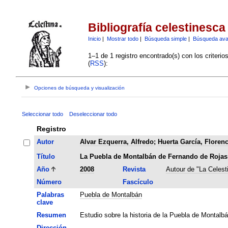
Bibliografía celestinesca
Inicio
|
Mostrar todo
|
Búsqueda simple
|
Búsqueda av
1–1 de 1 registro encontrado(s) con los criteri
(
RSS
):
Opciones de búsqueda y visualización
Seleccionar todo
Deseleccionar todo
Registro
Autor
Alvar Ezquerra, Alfredo
;
Huerta García, Florenc
Título
La Puebla de Montalbán de Fernando de Rojas
Año
2008
Revista
Autour de "La Celest
Número
Fascículo
Palabras
Puebla de Montalbán
clave
Resumen
Estudio sobre la historia de la Puebla de Montalbá
Dirección