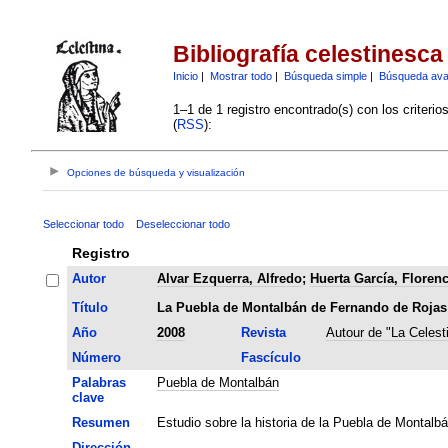
Bibliografía celestinesca
Inicio
|
Mostrar todo
|
Búsqueda simple
|
Búsqueda av
1–1 de 1 registro encontrado(s) con los criteri
(
RSS
):
Opciones de búsqueda y visualización
Seleccionar todo
Deseleccionar todo
Registro
Autor
Alvar Ezquerra, Alfredo
;
Huerta García, Florenc
Título
La Puebla de Montalbán de Fernando de Rojas
Año
2008
Revista
Autour de "La Celest
Número
Fascículo
Palabras
Puebla de Montalbán
clave
Resumen
Estudio sobre la historia de la Puebla de Montalbá
Dirección