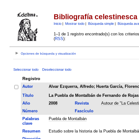
Bibliografía celestinesca
Inicio
|
Mostrar todo
|
Búsqueda simple
|
Búsqueda av
1–1 de 1 registro encontrado(s) con los criteri
(
RSS
):
Opciones de búsqueda y visualización
Seleccionar todo
Deseleccionar todo
Registro
Autor
Alvar Ezquerra, Alfredo
;
Huerta García, Florenc
Título
La Puebla de Montalbán de Fernando de Rojas
Año
2008
Revista
Autour de "La Celest
Número
Fascículo
Palabras
Puebla de Montalbán
clave
Resumen
Estudio sobre la historia de la Puebla de Montalbá
Dirección