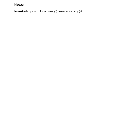
Notas
Insertado por
Uni-Trier @ amaranta_sg @