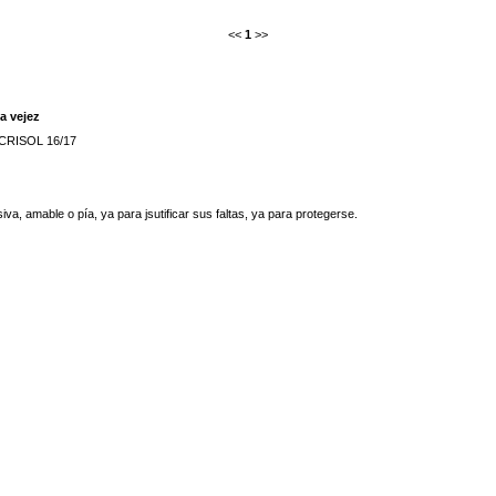
<<
1
>>
a vejez
e CRISOL 16/17
a, amable o pía, ya para jsutificar sus faltas, ya para protegerse.