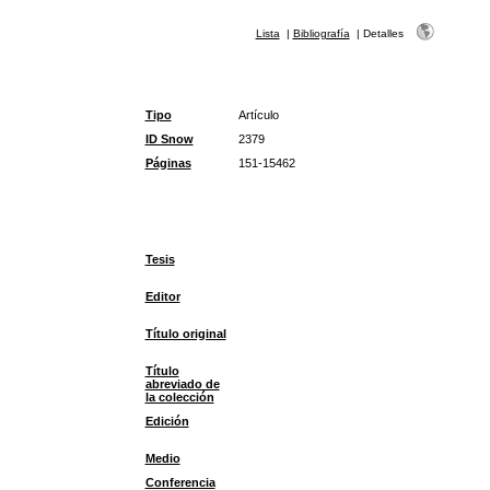
Lista
|
Bibliografía
|
Detalles
Tipo
Artículo
ID Snow
2379
Páginas
151-15462
Tesis
Editor
Título original
Título
abreviado de
la colección
Edición
Medio
Conferencia