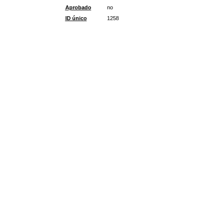
Aprobado
no
ID único
1258