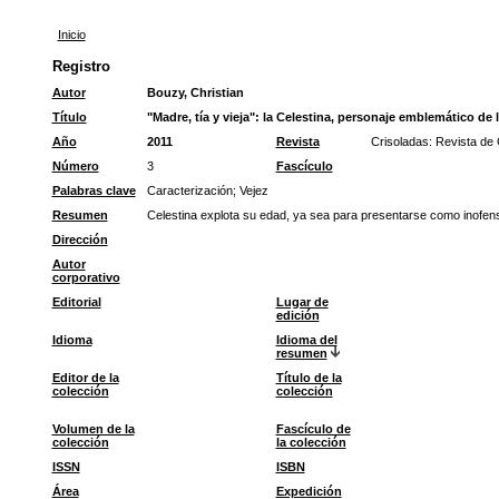
Inicio
Registro
Autor
Bouzy, Christian
Título
"Madre, tía y vieja": la Celestina, personaje emblemático de l
Año
2011
Revista
Crisoladas: Revista d
Número
3
Fascículo
Palabras clave
Caracterización
;
Vejez
Resumen
Celestina explota su edad, ya sea para presentarse como inofensiv
Dirección
Autor
corporativo
Editorial
Lugar de
edición
Idioma
Idioma del
resumen
Editor de la
Título de la
colección
colección
Volumen de la
Fascículo de
colección
la colección
ISSN
ISBN
Área
Expedición