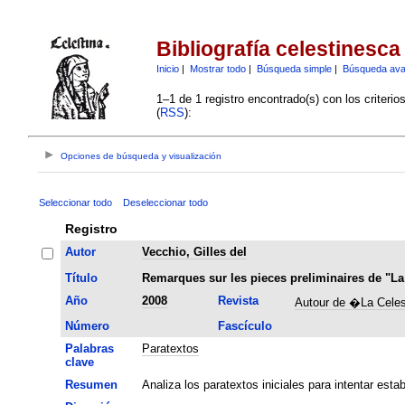
Bibliografía celestinesca
Inicio
|
Mostrar todo
|
Búsqueda simple
|
Búsqueda av
1–1 de 1 registro encontrado(s) con los criteri
(
RSS
):
Opciones de búsqueda y visualización
Seleccionar todo
Deseleccionar todo
Registro
Autor
Vecchio, Gilles del
Título
Remarques sur les pieces preliminaires de "La
Año
2008
Revista
Autour de �La Cele
Número
Fascículo
Palabras
Paratextos
clave
Resumen
Analiza los paratextos iniciales para intentar esta