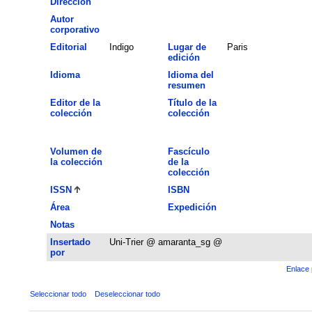
Dirección
Autor
corporativo
Editorial
Indigo
Lugar de
Paris
edición
Idioma
Idioma del
resumen
Editor de la
Título de la
colección
colección
Volumen de
Fascículo
la colección
de la
colección
ISSN
ISBN
Área
Expedición
Notas
Insertado
Uni-Trier @ amaranta_sg @
por
Enlace 
Seleccionar todo
Deseleccionar todo