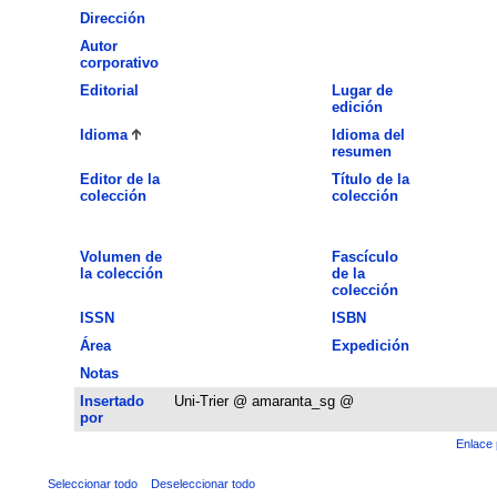
Dirección
Autor
corporativo
Editorial
Lugar de
edición
Idioma
Idioma del
resumen
Editor de la
Título de la
colección
colección
Volumen de
Fascículo
la colección
de la
colección
ISSN
ISBN
Área
Expedición
Notas
Insertado
Uni-Trier @ amaranta_sg @
por
Enlace 
Seleccionar todo
Deseleccionar todo