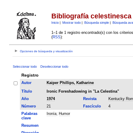
Bibliografía celestinesca
Inicio
|
Mostrar todo
|
Búsqueda simple
|
Búsqueda av
1–1 de 1 registro encontrado(s) con los criteri
(
RSS
):
Opciones de búsqueda y visualización
Seleccionar todo
Deseleccionar todo
Registro
Autor
Kaiper Phillips, Katharine
Título
Ironic Foreshadowing in "La Celestina"
Año
1974
Revista
Kentucky Rom
Número
21
Fascículo
4
Palabras
Ironía
;
Humor
clave
Resumen
Dirección