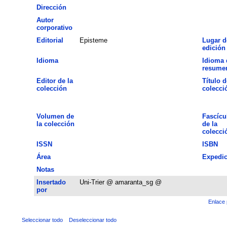
Dirección
Autor
corporativo
Editorial
Episteme
Lugar d
edición
Idioma
Idioma 
resume
Editor de la
Título d
colección
colecci
Volumen de
Fascícu
la colección
de la
colecci
ISSN
ISBN
Área
Expedic
Notas
Insertado
Uni-Trier @ amaranta_sg @
por
Enlace 
Seleccionar todo
Deseleccionar todo