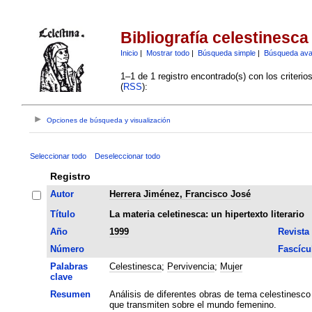
Bibliografía celestinesca
Inicio
|
Mostrar todo
|
Búsqueda simple
|
Búsqueda av
1–1 de 1 registro encontrado(s) con los criteri
(
RSS
):
Opciones de búsqueda y visualización
Seleccionar todo
Deseleccionar todo
Registro
Autor
Herrera Jiménez, Francisco José
Título
La materia celetinesca: un hipertexto literario
Año
1999
Revista
Número
Fascícu
Palabras
Celestinesca
;
Pervivencia
;
Mujer
clave
Resumen
Análisis de diferentes obras de tema celestinesco
que transmiten sobre el mundo femenino.