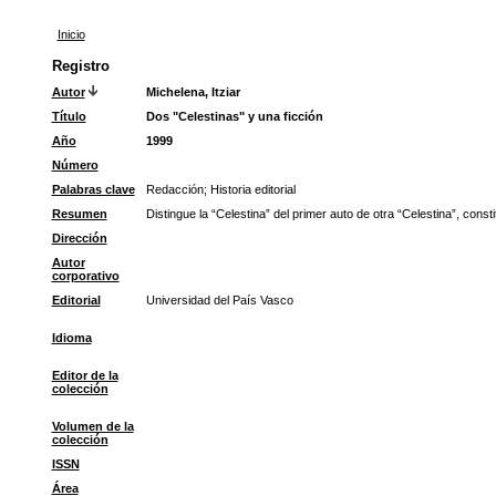
Inicio
Registro
Autor
Michelena, Itziar
Título
Dos "Celestinas" y una ficción
Año
1999
Número
Palabras clave
Redacción
;
Historia editorial
Resumen
Distingue la “Celestina” del primer auto de otra “Celestina”, cons
Dirección
Autor
corporativo
Editorial
Universidad del País Vasco
Idioma
Editor de la
colección
Volumen de la
colección
ISSN
Área