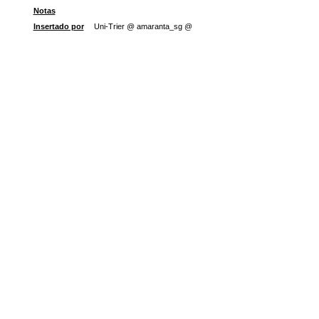
Notas
Insertado por
Uni-Trier @ amaranta_sg @