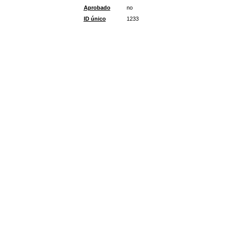
Aprobado
no
ID único
1233