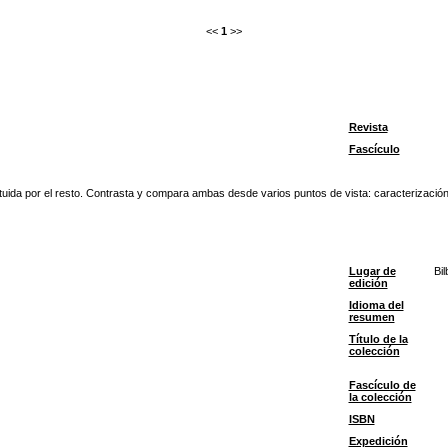
<<
1
>>
Revista
Fascículo
tituida por el resto. Contrasta y compara ambas desde varios puntos de vista: caracterización
Lugar de
Bil
edición
Idioma del
resumen
Título de la
colección
Fascículo de
la colección
ISBN
Expedición