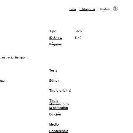
Lista
|
Bibliografía
|
Detalles
Tipo
Libro
ID Snow
1149
Páginas
, espacio, tiempo...
Tesis
bao
Editor
Título original
Título
abreviado de
la colección
Edición
Medio
Conferencia