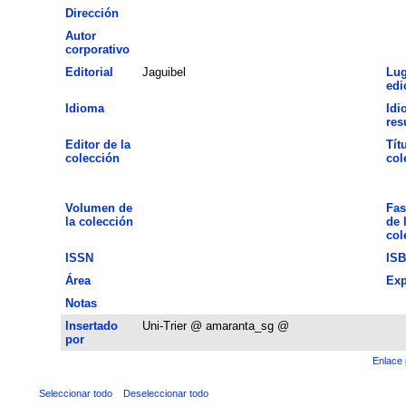
Dirección
Autor
corporativo
Editorial
Jaguibel
Lug
edi
Idioma
Idi
re
Editor de la
Tít
colección
col
Volumen de
Fas
la colección
de 
col
ISSN
IS
Área
Exp
Notas
Insertado
Uni-Trier @ amaranta_sg @
por
Enlace 
Seleccionar todo
Deseleccionar todo