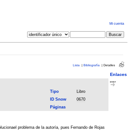
Mi cuenta
Lista
|
Bibliografía
|
Detalles
Enlaces
Tipo
Libro
ID Snow
0670
Páginas
olucionael problema de la autoría, pues Fernando de Rojas