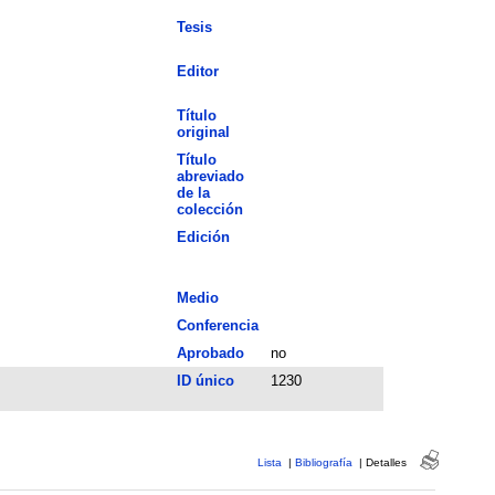
Tesis
Editor
Título
original
Título
abreviado
de la
colección
Edición
Medio
Conferencia
Aprobado
no
ID único
1230
Lista
|
Bibliografía
|
Detalles