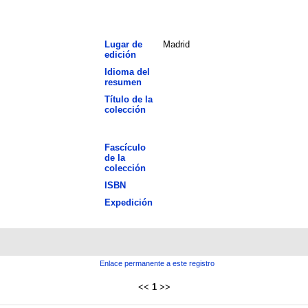
Lugar de
Madrid
edición
Idioma del
resumen
Título de la
colección
Fascículo
de la
colección
ISBN
Expedición
Enlace permanente a este registro
<<
1
>>