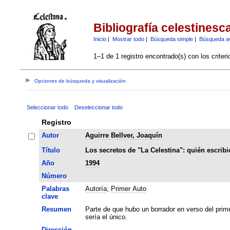
Bibliografía celestinesc
Inicio
|
Mostrar todo
|
Búsqueda simple
|
Búsqueda a
1–1 de 1 registro encontrado(s) con los criter
Opciones de búsqueda y visualización
Seleccionar todo
Deseleccionar todo
Registro
Autor
Aguirre Bellver, Joaquín
Título
Los secretos de "La Celestina": quién escrib
Año
1994
Número
Palabras
Autoría
;
Primer Auto
clave
Resumen
Parte de que hubo un borrador en verso del prime
sería el único.
Dirección