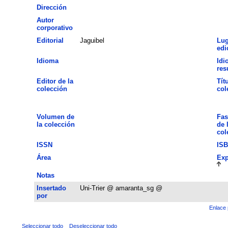
Dirección
Autor
corporativo
Editorial
Jaguibel
Lug
edi
Idioma
Idi
re
Editor de la
Tít
colección
col
Volumen de
Fas
la colección
de 
col
ISSN
IS
Área
Exp
Notas
Insertado
Uni-Trier @ amaranta_sg @
por
Enlace 
Seleccionar todo
Deseleccionar todo