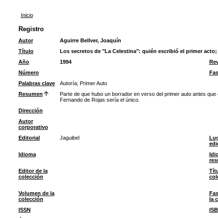
Inicio
Registro
Autor
Aguirre Bellver, Joaquín
Título
Los secretos de "La Celestina": quién escribió el primer act
Año
1994
Rev
Número
Fas
Palabras clave
Autoría
;
Primer Auto
Resumen
Parte de que hubo un borrador en verso del primer auto antes que e
Fernando de Rojas sería el único.
Dirección
Autor
corporativo
Editorial
Jaguibel
Lug
edi
Idioma
Idi
re
Editor de la
Tít
colección
col
Volumen de la
Fas
colección
la 
ISSN
IS