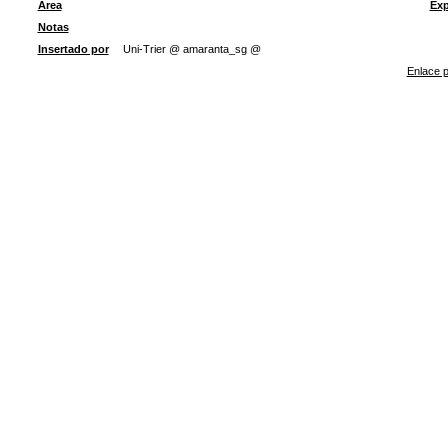
Área
Exp
Notas
Insertado por
Uni-Trier @ amaranta_sg @
Enlace p