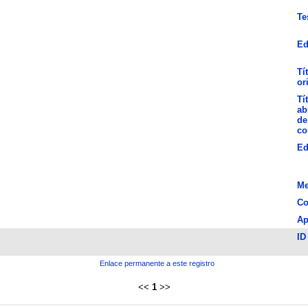
Te
Ed
Tí
or
Tí
ab
de
co
Ed
Me
Co
Ap
ID
Enlace permanente a este registro
<<
1
>>