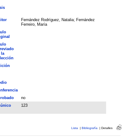
sis
itor
Fernández Rodríguez, Natalia; Fernández
Ferreiro, María
tulo
iginal
tulo
reviado
 la
lección
ición
dio
nferencia
robado
no
 único
123
Lista
|
Bibliografía
|
Detalles