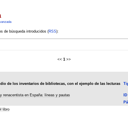
a
vanzada
ios de búsqueda introducidos (
RSS
):
<<
1
>>
dio de los inventarios de bibliotecas, con el ejemplo de las lecturas
Ti
 y renacentista en España: líneas y pautas
ID
Pá
l libro