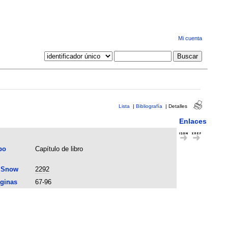
Mi cuenta
Lista
|
Bibliografía
|
Detalles
Enlaces
po
Capítulo de libro
 Snow
2292
ginas
67-96