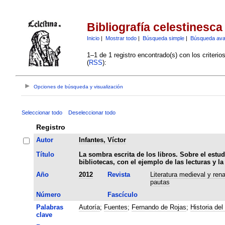
Bibliografía celestinesca
Inicio
|
Mostrar todo
|
Búsqueda simple
|
Búsqueda av
1–1 de 1 registro encontrado(s) con los criteri
(
RSS
):
Opciones de búsqueda y visualización
Seleccionar todo
Deseleccionar todo
Registro
Autor
Infantes, Víctor
Título
La sombra escrita de los libros. Sobre el estud
bibliotecas, con el ejemplo de las lecturas y l
Año
2012
Revista
Literatura medieval y ren
pautas
Número
Fascículo
Palabras
Autoría
;
Fuentes
;
Fernando de Rojas
;
Historia del 
clave