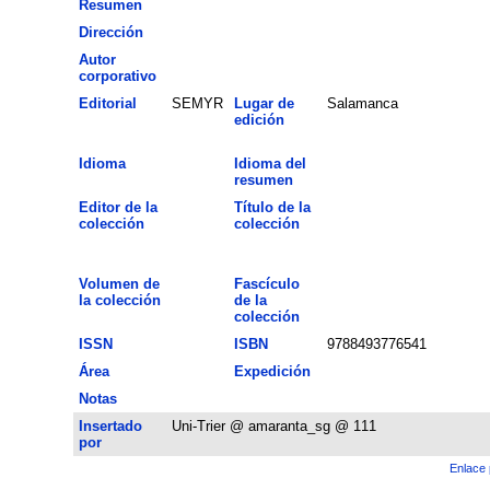
Resumen
Dirección
Autor
corporativo
Editorial
SEMYR
Lugar de
Salamanca
edición
Idioma
Idioma del
resumen
Editor de la
Título de la
colección
colección
Volumen de
Fascículo
la colección
de la
colección
ISSN
ISBN
9788493776541
Área
Expedición
Notas
Insertado
Uni-Trier @ amaranta_sg @ 111
por
Enlace 