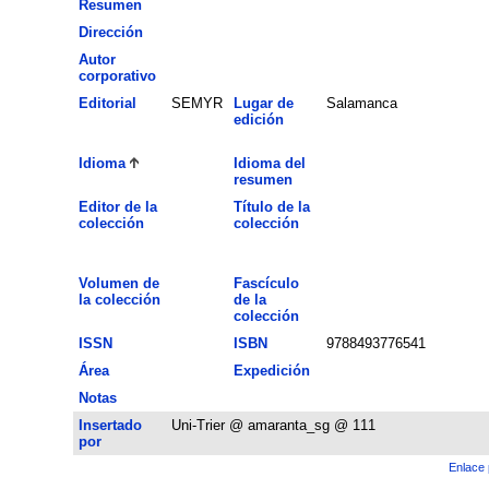
Resumen
Dirección
Autor
corporativo
Editorial
SEMYR
Lugar de
Salamanca
edición
Idioma
Idioma del
resumen
Editor de la
Título de la
colección
colección
Volumen de
Fascículo
la colección
de la
colección
ISSN
ISBN
9788493776541
Área
Expedición
Notas
Insertado
Uni-Trier @ amaranta_sg @ 111
por
Enlace 