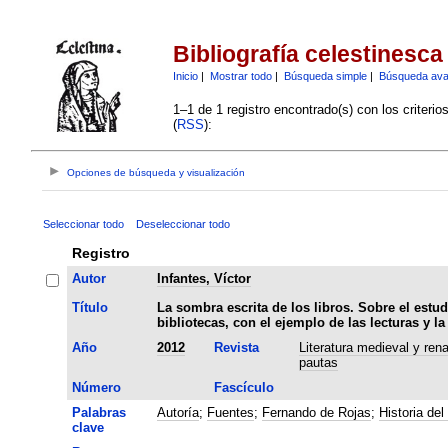
Bibliografía celestinesca
Inicio
|
Mostrar todo
|
Búsqueda simple
|
Búsqueda av
1–1 de 1 registro encontrado(s) con los criteri
(
RSS
):
Opciones de búsqueda y visualización
Seleccionar todo
Deseleccionar todo
Registro
Autor
Infantes, Víctor
Título
La sombra escrita de los libros. Sobre el estud
bibliotecas, con el ejemplo de las lecturas y l
Año
2012
Revista
Literatura medieval y ren
pautas
Número
Fascículo
Palabras
Autoría
;
Fuentes
;
Fernando de Rojas
;
Historia del 
clave