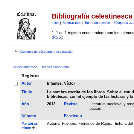
Bibliografía celestinesca
Inicio
|
Mostrar todo
|
Búsqueda simple
|
Búsqueda av
1–1 de 1 registro encontrado(s) con los criteri
(
RSS
):
Opciones de búsqueda y visualización
Seleccionar todo
Deseleccionar todo
Registro
Autor
Infantes, Víctor
Título
La sombra escrita de los libros. Sobre el estud
bibliotecas, con el ejemplo de las lecturas y l
Año
2012
Revista
Literatura medieval y ren
pautas
Número
Fascículo
Palabras
Autoría
;
Fuentes
;
Fernando de Rojas
;
Historia del 
clave