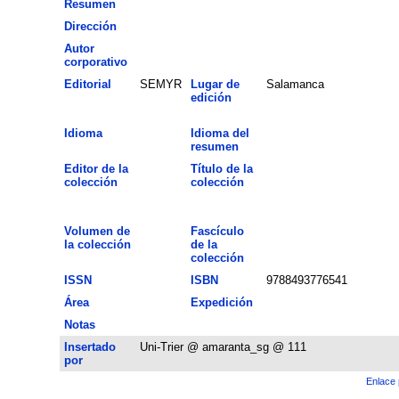
Resumen
Dirección
Autor
corporativo
Editorial
SEMYR
Lugar de
Salamanca
edición
Idioma
Idioma del
resumen
Editor de la
Título de la
colección
colección
Volumen de
Fascículo
la colección
de la
colección
ISSN
ISBN
9788493776541
Área
Expedición
Notas
Insertado
Uni-Trier @ amaranta_sg @ 111
por
Enlace 