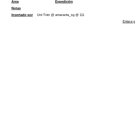
Área
Expedición
Notas
Insertado por
Uni-Trier @ amaranta_sg @ 111
Enlace p