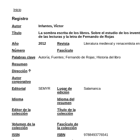
Inicio
Registro
Autor
Infantes, Víctor
Título
La sombra escrita de los libros. Sobre el estudio de los invent
de las lecturas y la letra de Fernando de Rojas
Año
2012
Revista
Literatura medieval y renacentista e
Número
Fascículo
Palabras clave
Autoría
;
Fuentes
;
Fernando de Rojas
;
Historia del libro
Resumen
Dirección
Autor
corporativo
Editorial
SEMYR
Lugar de
Salamanca
edición
Idioma
Idioma del
resumen
Editor de la
Título de la
colección
colección
Volumen de la
Fascículo de
colección
la colección
ISSN
ISBN
9788493776541