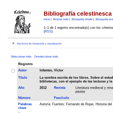
Bibliografía celestinesca
Inicio
|
Mostrar todo
|
Búsqueda simple
|
Búsqueda av
1–1 de 1 registro encontrado(s) con los criteri
(
RSS
):
Opciones de búsqueda y visualización
Seleccionar todo
Deseleccionar todo
Registro
Autor
Infantes, Víctor
Título
La sombra escrita de los libros. Sobre el estud
bibliotecas, con el ejemplo de las lecturas y l
Año
2012
Revista
Literatura medieval y ren
pautas
Número
Fascículo
Palabras
Autoría
;
Fuentes
;
Fernando de Rojas
;
Historia del 
clave