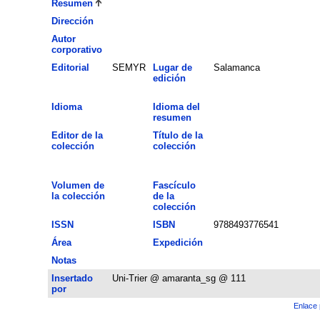
Resumen
Dirección
Autor
corporativo
Editorial
SEMYR
Lugar de
Salamanca
edición
Idioma
Idioma del
resumen
Editor de la
Título de la
colección
colección
Volumen de
Fascículo
la colección
de la
colección
ISSN
ISBN
9788493776541
Área
Expedición
Notas
Insertado
Uni-Trier @ amaranta_sg @ 111
por
Enlace 