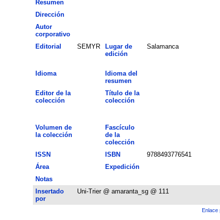
Resumen
Dirección
Autor
corporativo
Editorial
SEMYR
Lugar de
Salamanca
edición
Idioma
Idioma del
resumen
Editor de la
Título de la
colección
colección
Volumen de
Fascículo
la colección
de la
colección
ISSN
ISBN
9788493776541
Área
Expedición
Notas
Insertado
Uni-Trier @ amaranta_sg @ 111
por
Enlace 