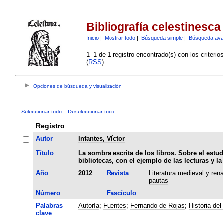
Bibliografía celestinesca
Inicio
|
Mostrar todo
|
Búsqueda simple
|
Búsqueda av
1–1 de 1 registro encontrado(s) con los criteri
(
RSS
):
Opciones de búsqueda y visualización
Seleccionar todo
Deseleccionar todo
Registro
Autor
Infantes, Víctor
Título
La sombra escrita de los libros. Sobre el estud
bibliotecas, con el ejemplo de las lecturas y l
Año
2012
Revista
Literatura medieval y ren
pautas
Número
Fascículo
Palabras
Autoría
;
Fuentes
;
Fernando de Rojas
;
Historia del 
clave