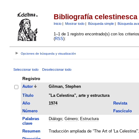
Bibliografía celestinesca
Inicio
|
Mostrar todo
|
Búsqueda simple
|
Búsqueda av
1–1 de 1 registro encontrado(s) con los criteri
(
RSS
):
Opciones de búsqueda y visualización
Seleccionar todo
Deseleccionar todo
Registro
Autor
Gilman, Stephen
Título
"La Celestina", arte y estructura
Año
1974
Revista
Número
Fascículo
Palabras
Diálogo
;
Género
;
Estructura
clave
Resumen
Traducción ampliada de “The Art of 'La Celestina'”
Dirección