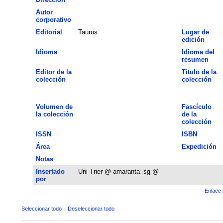
Autor
corporativo
Editorial
Taurus
Lugar de
edición
Idioma
Idioma del
resumen
Editor de la
Título de la
colección
colección
Volumen de
Fascículo
la colección
de la
colección
ISSN
ISBN
Área
Expedición
Notas
Insertado
Uni-Trier @ amaranta_sg @
por
Enlace 
Seleccionar todo
Deseleccionar todo