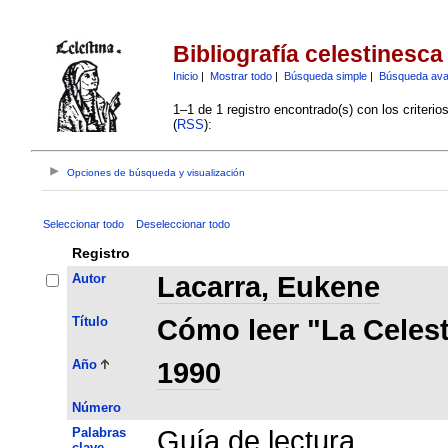
Bibliografía celestinesca
Inicio
|
Mostrar todo
|
Búsqueda simple
|
Búsqueda av
1–1 de 1 registro encontrado(s) con los criteri
(
RSS
):
Opciones de búsqueda y visualización
Seleccionar todo
Deseleccionar todo
Registro
Autor
Lacarra, Eukene
Título
Cómo leer "La Celest
Año
1990
Número
Palabras
Guía de lectura
clave