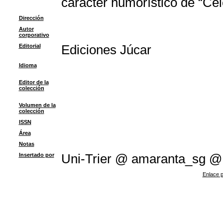
carácter humorístico de “Cel
Dirección
Autor
corporativo
Editorial
Ediciones Júcar
Idioma
Editor de la
colección
Volumen de la
colección
ISSN
Área
Notas
Insertado por
Uni-Trier @ amaranta_sg @
Enlace p