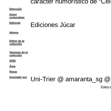
carácter humorístico de “Cel
Dirección
Autor
corporativo
Editorial
Ediciones Júcar
Idioma
Editor de la
colección
Volumen de la
colección
ISSN
Área
Notas
Insertado por
Uni-Trier @ amaranta_sg @
Enlace p